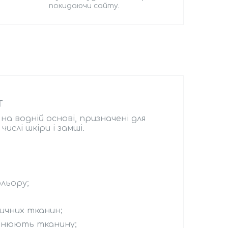
покидаючи сайту.
T
на водній основі, призначені для
ислі шкіри і замші.
ольору;
тичних тканин;
льнюють тканину;