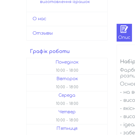
виготовлення іграшок
О нас
Отзывы
Опис
Графік роботи
Набір
Понеділок
Фарби
10:00
18:00
розпи
Вівторок
Осно
10:00
18:00
- на 
Середа
- вис
10:00
18:00
- якіс
Четвер
- вис
10:00
18:00
- іде
Пʼятниця
- заб