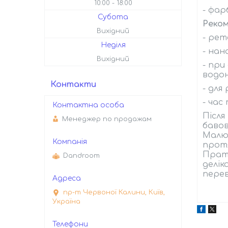
10:00
18:00
- фар
Субота
Реком
Вихідний
- рет
Неділя
- нан
Вихідний
- при
водон
Контакти
- для
- час
Після
Менеджер по продажам
бавов
Малюн
протя
Прати
Dandroom
делік
перев
пр-т Червоної Калини, Київ,
Україна