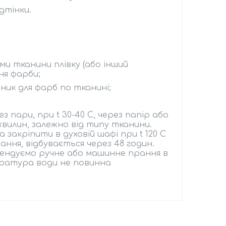
дтінки.
ми тканини плівку (або інший
ня фарби;
ник для фарб по тканині;
 пари, при t 30-40 С, через папір або
 хвилин, залежно від типу тканини.
закріпити в духовій шафі при t 120 С
вання, відбувається через 48 годин.
мендуємо ручне або машинне прання в
ература води не повинна