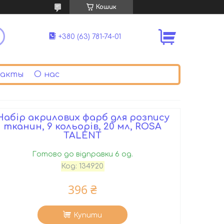
Кошик
+380 (63) 781-74-01
акты
О нас
Набір акрилових фарб для розпису
тканин, 9 кольорів, 20 мл, ROSA
TALENT
Готово до відправки 6 од.
Код:
134920
396 ₴
Купити