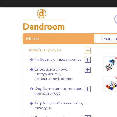
Главна
Товары и услуги
Наборы для творчества
Епоксидна смола,
інструменти,
наповнювачі, рамки
Фарби, полотна, товари
для живопису
Фарби для обличчя і тіла,
аквагрим