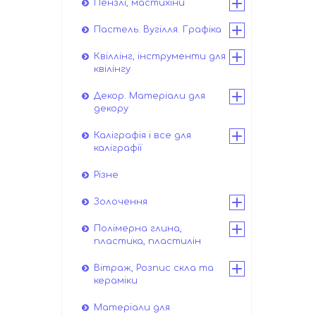
Пензлі, мастихіни
Пастель. Вугілля. Графіка
Квіллінг, інструменти для
квілінгу
Декор. Матеріали для
декору
Каліграфія і все для
каліграфії
Різне
Золочення
Полімерна глина,
пластика, пластилін
Вітраж, Розпис скла та
кераміки
Матеріали для