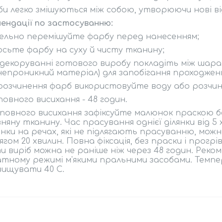
би легко змішуються між собою, утворюючи нові ві
ендації по застосуванню:
ельно перемішуйте фарбу перед нанесенням;
осьте фарбу на суху й чисту тканину;
 декоруванні готового виробу покладіть між шара
епроникний матеріал) для запобігання проходжен
 розчинення фарб використовуйте воду або розчин
 повного висихання - 48 годин.
 повного висихання зафіксуйте малюнок праскою без
няну тканину. Час прасування однієї ділянки від 5
ки на речах, які не підлягають прасуванню, можна 
гом 20 хвилин. Повна фіксація, без праски і прогрі
 виріб можна не раніше ніж через 48 годин. Реко
атному режимі м'якими пральними засобами. Темп
ищувати 40 С.