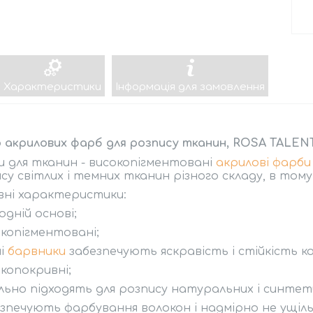
Характеристики
Інформація для замовлення
 акрилових фарб для розпису тканин, ROSA TALEN
 для тканин - високопігментовані
акрилові фарби
су світлих і темних тканин різного складу, в тому ч
вні характеристики:
водній основі;
окопігментовані;
ні
барвники
забезпечують яскравість і стійкість к
окопокривні;
ально підходять для розпису натуральних і синте
езпечують фарбування волокон і надмірно не ущі