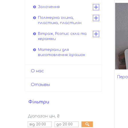
Золочення
Полімерна глина,
пластика, пластилін
Вітраж, Розпис скла та
кераміки
Матеріали для
виготовлення іграшок
О нас
Перо
Отзывы
Фільтри
Діапазон цін, ₴