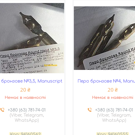
 бронзове №3,5, Manuscript
Перо бронзове №4, Manu
20 ₴
20 ₴
Немає в наявності
Немає в наявності
+380 (63) 781-74-01
+380 (63) 781-74-01
(Viber, Telegram,
(Viber, Telegram,
WhatsApp)
WhatsApp)
94160562
94160555