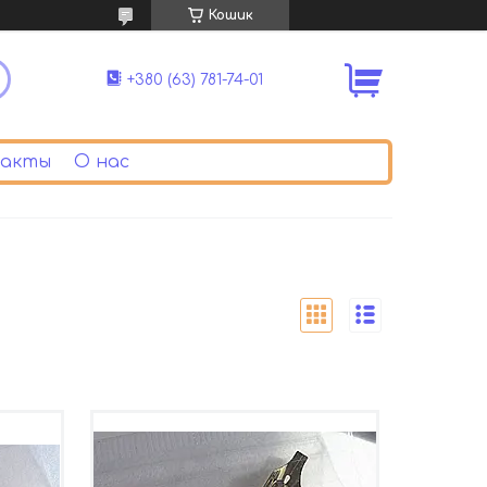
Кошик
+380 (63) 781-74-01
акты
О нас