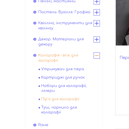
Пензлі, мастихіни
Пастель. Вугілля. Графіка
Квіллінг, інструменти для
квілінгу
Декор. Матеріали для
декору
Каліграфія і все для
Пер
каліграфії
Утримувач для пера
Картриджі для ручок
Набори для каліграфії,
лінери
Пір'я для каліграфії
Туш, чорнило для
каліграфії
Різне