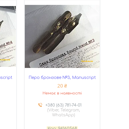
script
Перо бронзове №3, Manuscript
20 ₴
Немає в наявності
+380 (63) 781-74-01
(Viber, Telegram,
WhatsApp)
94160568