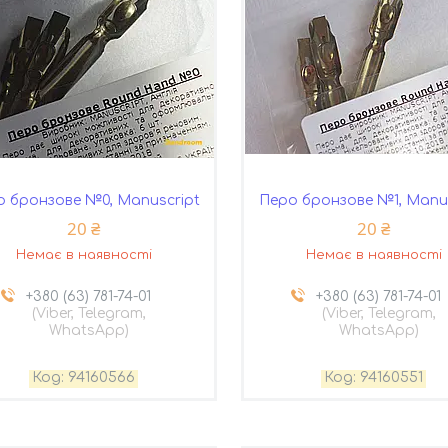
о бронзове №0, Manuscript
Перо бронзове №1, Manus
20 ₴
20 ₴
Немає в наявності
Немає в наявності
+380 (63) 781-74-01
+380 (63) 781-74-01
(Viber, Telegram,
(Viber, Telegram,
WhatsApp)
WhatsApp)
94160566
94160551