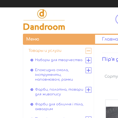
Главна
Товары и услуги
Пір'я 
Наборы для творчества
Епоксидна смола,
інструменти,
наповнювачі, рамки
Фарби, полотна, товари
для живопису
Фарби для обличчя і тіла,
аквагрим