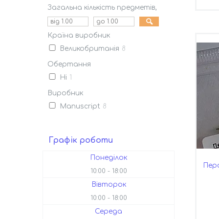
Загальна кількість предметів,
Країна виробник
Великобританія
8
Обертання
Ні
1
Виробник
Manuscript
8
Графік роботи
Понеділок
Пер
10:00
18:00
Вівторок
10:00
18:00
Середа