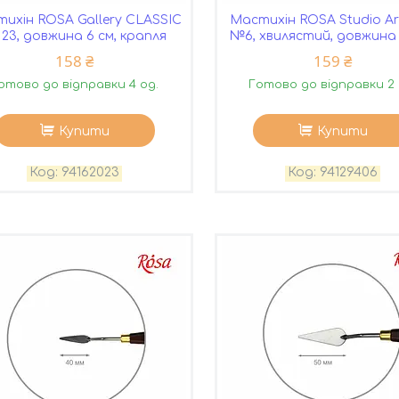
ихін ROSA Gallery CLASSIC
Мастихін ROSA Studio A
23, довжина 6 см, крапля
№6, хвилястий, довжина 
158 ₴
159 ₴
отово до відправки 4 од.
Готово до відправки 2 
Купити
Купити
94162023
94129406