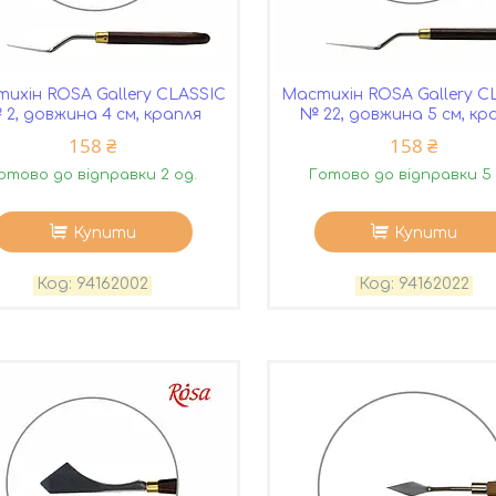
ихін ROSA Gallery CLASSIC
Мастихін ROSA Gallery C
 2, довжина 4 см, крапля
№ 22, довжина 5 см, кр
158 ₴
158 ₴
отово до відправки 2 од.
Готово до відправки 5 
Купити
Купити
94162002
94162022