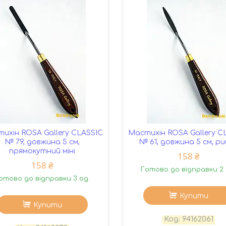
ихін ROSA Gallery CLASSIC
Мастихін ROSA Gallery C
№ 79, довжина 5 см,
№ 61, довжина 5 см, р
прямокутний міні
158 ₴
158 ₴
Готово до відправки 2 
отово до відправки 3 од.
Купити
Купити
94162061