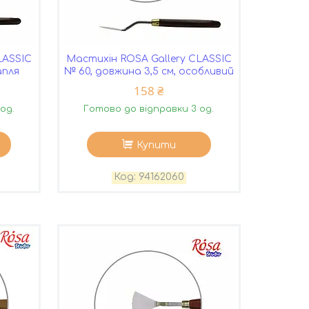
LASSIC
Мастихін ROSA Gallery CLASSIC
апля
№ 60, довжина 3,5 см, особливий
158 ₴
од.
Готово до відправки 3 од.
Купити
94162060