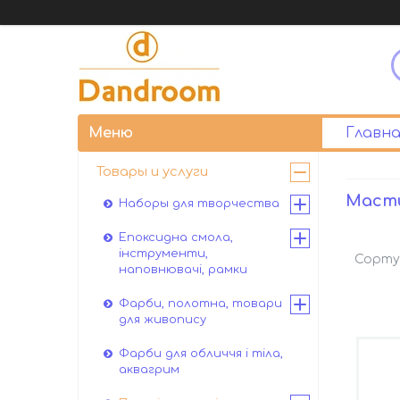
Главна
Товары и услуги
Маст
Наборы для творчества
Епоксидна смола,
інструменти,
наповнювачі, рамки
Фарби, полотна, товари
для живопису
Фарби для обличчя і тіла,
аквагрим