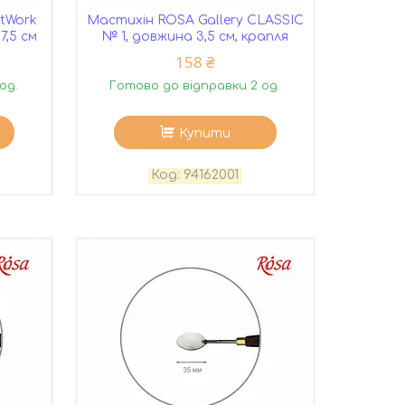
rtWork
Мастихін ROSA Gallery CLASSIC
7,5 см
№ 1, довжина 3,5 см, крапля
158 ₴
од.
Готово до відправки 2 од.
Купити
94162001