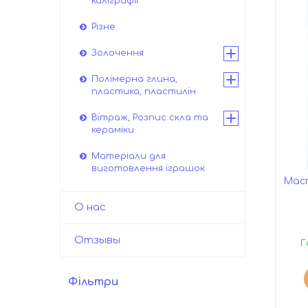
каліграфії
Різне
Золочення
Полімерна глина,
пластика, пластилін
Вітраж, Розпис скла та
кераміки
Матеріали для
виготовлення іграшок
Маст
О нас
Отзывы
Г
Фільтри