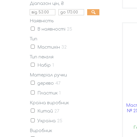
Діапазон цін, ₴
Наявність
В наявності
25
Тип
Мастихін
32
Тип пензля
Набір
1
Матеріал ручки
дерево
47
Пластик
1
Країна виробник
Маст
№ 25
Китай
27
Україна
25
Г
Виробник