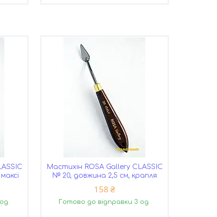
LASSIC
Мастихін ROSA Gallery CLASSIC
 максі
№ 20, довжина 2,5 см, крапля
158 ₴
од.
Готово до відправки 3 од.