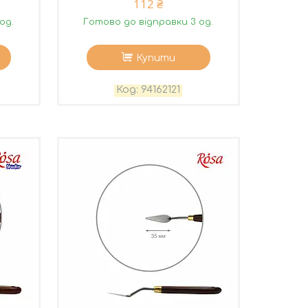
112 ₴
од.
Готово до відправки 3 од.
Купити
94162121