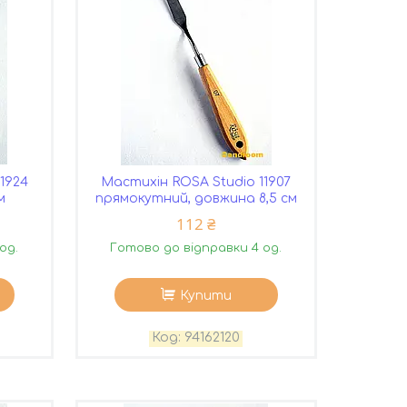
1924
Мастихін ROSA Studio 11907
м
прямокутний, довжина 8,5 см
112 ₴
од.
Готово до відправки 4 од.
Купити
94162120