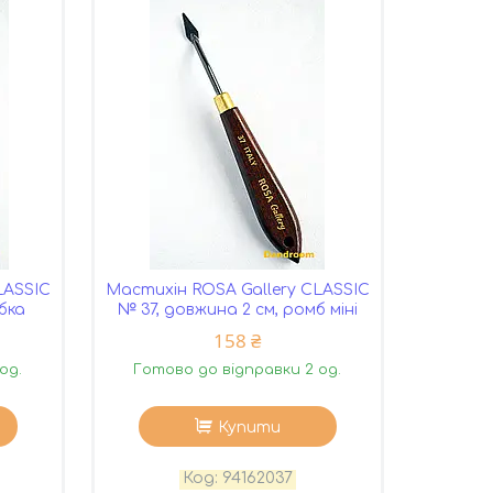
LASSIC
Мастихін ROSA Gallery CLASSIC
ибка
№ 37, довжина 2 см, ромб міні
158 ₴
од.
Готово до відправки 2 од.
Купити
94162037