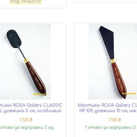
94162079
ихін ROSA Gallery CLASSIC
Мастихін ROSA Gallery C
, довжина 5 см, особливий
№ 109, довжина 10 см, ніж
158 ₴
158 ₴
отово до відправки 2 од.
Готово до відправки 2 