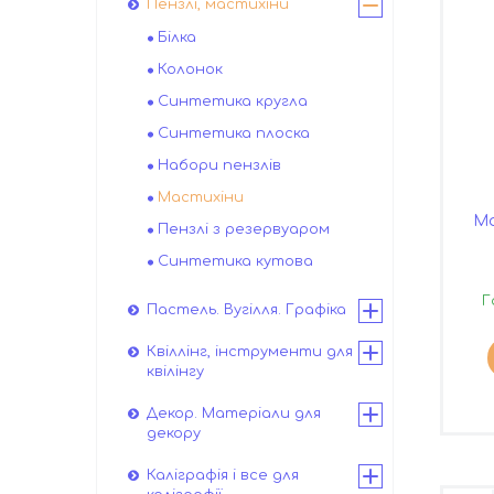
Пензлі, мастихіни
Білка
Колонок
Синтетика кругла
Синтетика плоска
Набори пензлів
Мастихіни
Ма
Пензлі з резервуаром
Синтетика кутова
Г
Пастель. Вугілля. Графіка
Квіллінг, інструменти для
квілінгу
Декор. Матеріали для
декору
Каліграфія і все для