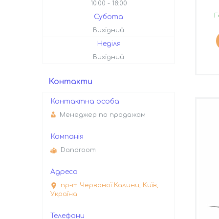
10:00
18:00
Г
Субота
Вихідний
Неділя
Вихідний
Контакти
Менеджер по продажам
Dandroom
пр-т Червоної Калини, Київ,
Україна