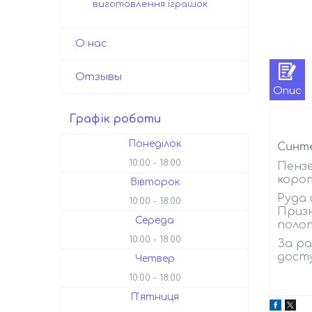
виготовлення іграшок
О нас
Отзывы
Опис
Графік роботи
Понеділок
Синте
10:00
18:00
Пензе
корот
Вівторок
Руда 
10:00
18:00
Призн
Середа
полот
10:00
18:00
За ра
досту
Четвер
10:00
18:00
Пʼятниця