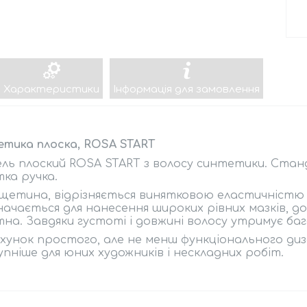
Характеристики
Інформація для замовлення
тика плоска, ROSA START
ль плоский ROSA START з волосу синтетики. Ста
ка ручка.
щетина, відрізняється винятковою еластичністю 
ачається для нанесення широких рівних мазків, д
на. Завдяки густоті і довжині волосу утримує ба
хунок простого, але не менш функціонального диз
пніше для юних художників і нескладних робіт.