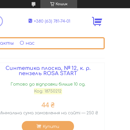
Кошик
+380 (63) 781-74-01
акты
О нас
Синтетика плоска, № 12, к. р.
пензель ROSA START
Готово до відправки більше 10 од.
Код:
18750212
44 ₴
Мінімальна сума замовлення на сайті — 250 ₴
Купити