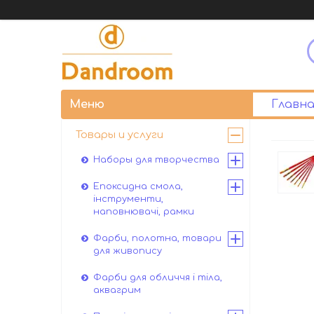
Главна
Товары и услуги
Наборы для творчества
Епоксидна смола,
інструменти,
наповнювачі, рамки
Фарби, полотна, товари
для живопису
Фарби для обличчя і тіла,
аквагрим