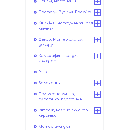
Пензлі, мастихіни
Пастель. Вугілля. Графіка
Квіллінг, інструменти для
квілінгу
Декор. Матеріали для
декору
Каліграфія і все для
каліграфії
Різне
Золочення
Полімерна глина,
пластика, пластилін
Вітраж, Розпис скла та
кераміки
Матеріали для