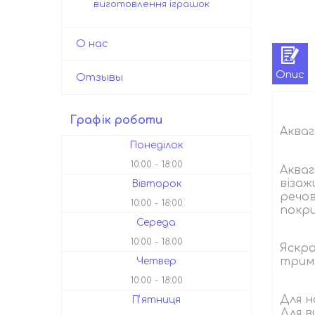
виготовлення іграшок
О нас
Опис
Отзывы
Графік роботи
Акваг
Понеділок
10:00
18:00
Акваг
візаж
Вівторок
речов
10:00
18:00
покр
Середа
10:00
18:00
Яскра
трима
Четвер
10:00
18:00
Для н
Пʼятниця
Для в