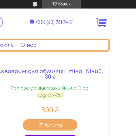
Кошик
+380 (63) 781-74-01
акты
О нас
квагрим для обличчя і тіла, Білий,
30 г
Готово до відправки більше 10 од.
Код:
DA-783
300 ₴
Купити