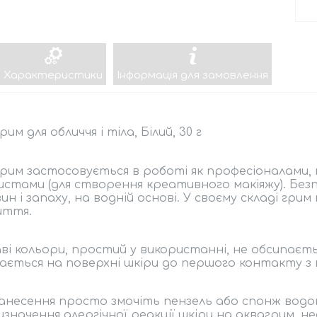
Характеристики
Інформація для замовлення
рим для обличчя і тіла, Білий, 30 г
рим застосовується в роботі як професіоналами, т
истами (для створення креативного макіяжу). Безп
ин і запаху, на водній основі. У своєму складі грим 
иття.
ві кольори, простий у використанні, не обсипаєть
ється на поверхні шкіри до першого контакту з
анесення просто змочіть пензель або спонж водо
изначення алергічної реакції шкіри на аквагрим, н