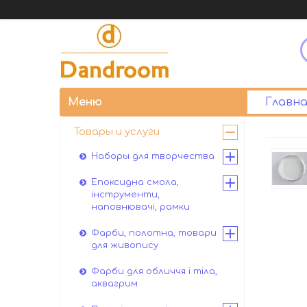
Главна
Товары и услуги
Наборы для творчества
Епоксидна смола,
інструменти,
наповнювачі, рамки
Фарби, полотна, товари
для живопису
Фарби для обличчя і тіла,
аквагрим