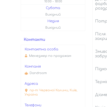
10:00
18:00
фарби
Субота
роздр
Вихідний
Потрі
Неділя
Вихідний
Після
закри
Контакти
Змива
забру
Менеджер по продажам
Підхо
Dandroom
Термі
пр-т Червоної Калини, Київ,
Діаме
Україна