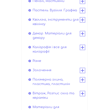
Пензлі, мастихіни
Пастель. Вугілля. Графіка
Квіллінг, інструменти для
квілінгу
Декор. Матеріали для
декору
Каліграфія і все для
каліграфії
Різне
Золочення
Полімерна глина,
пластика, пластилін
Вітраж, Розпис скла та
кераміки
Матеріали для