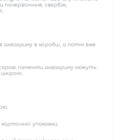
и почервоніння, свербіж,
т.
 аквагриму в коробці, а потім вже
скраві пігменти аквагриму можуть
 шкірою.
ою.
ї картонної упаковки.