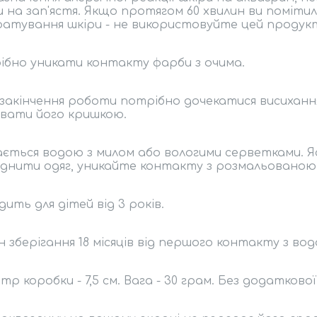
 на зап'ястя. Якщо протягом 60 хвилин ви помітил
атування шкіри - не використовуйте цей продук
бно уникати контакту фарби з очима.
 закінчення роботи потрібно дочекатися висихання
вати його кришкою.
ється водою з милом або вологими серветками. Я
днити одяг, уникайте контакту з розмальованою
дить для дітей від 3 років.
н зберігання 18 місяців від першого контакту з вод
тр коробки - 7,5 см. Вага - 30 грам. Без додатково