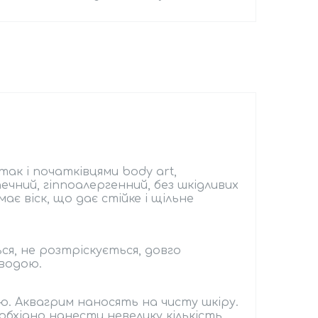
ак і початківцями body art,
ечний, гіппоалергенний, без шкідливих
має віск, що дає стійке і щільне
ся, не розтріскується, довго
 водою.
ю. Аквагрим наносять на чисту шкіру.
еобхідно нанести невелику кількість