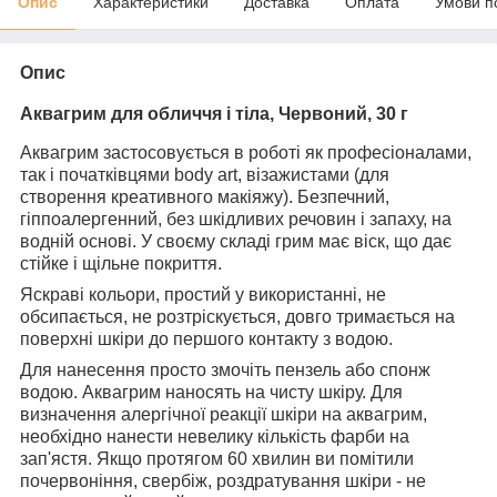
Опис
Характеристики
Доставка
Оплата
Умови п
Опис
Аквагрим для обличчя і тіла, Червоний, 30 г
Аквагрим застосовується в роботі як професіоналами,
так і початківцями body art, візажистами (для
створення креативного макіяжу). Безпечний,
гіппоалергенний, без шкідливих речовин і запаху, на
водній основі. У своєму складі грим має віск, що дає
стійке і щільне покриття.
Яскраві кольори, простий у використанні, не
обсипається, не розтріскується, довго тримається на
поверхні шкіри до першого контакту з водою.
Для нанесення просто змочіть пензель або спонж
водою. Аквагрим наносять на чисту шкіру. Для
визначення алергічної реакції шкіри на аквагрим,
необхідно нанести невелику кількість фарби на
зап'ястя. Якщо протягом 60 хвилин ви помітили
почервоніння, свербіж, роздратування шкіри - не