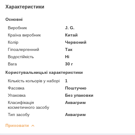
Характеристики
Основні
Виробник
J. G.
Країна виробник
Китай
Колір
Червоний
Гіпоалергенний
Так
Водостійкість
Ні
Вага
30 г
Користувальницькі характеристики
Кількість кольорів у наборі
1
Фасовка
Поштучно
Упаковка
Без упаковки
Класифікація
Аквагрим
косметичного засобу
Тип засобу
Аквагрим
Приховати