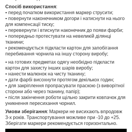
Спосіб використання
:
• перед початком використання маркер струсити;
• повернути наконечником догори і натиснути на нього
для компенсації тиску;
• перевернути і втиснути наконечник до появи фарби;
• попередньо протестувати на невеликій ділянці
тканини;
• рекомендується
підкласти картон
для запобігання
перебивання чорнила на іншу сторону виробу;
• на готових предметах одягу необхідно підкласти
картон для захисту інших шарів виробу;
• нанести малюнок на чисту тканину;
• дати фарбі висохнути протягом декількох годин;
• для закріплення пропрасувати праскою (з виворітної
сторони або через тканину, папір);
• після закінчення роботи щільно закрити ковпачок для
уникнення пересихання чорнил.
Умови зберігання
: Маркери не висихають впродовж
3-х років. Транспортування можливе при -10 до +25.
Зберігати маркери рекомендується горизонтально.