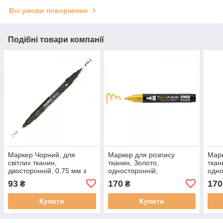
Всі умови повернення
Подібні товари компанії
Маркер Чорний, для
Маркер для розпису
Марк
світлих тканин,
тканин, Золото,
ткан
двосторонній, 0,75 мм з
односторонній,
одно
пензлем 1-2 мм, Fabric
DecoFabric, Marvy
Deco
93
170
170
₴
₴
ball&Brush, Marvy
Купити
Купити