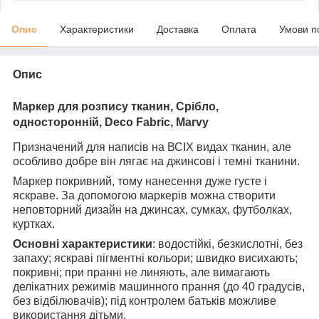
Опис
Характеристики
Доставка
Оплата
Умови п
Опис
Маркер для розпису тканин, Срібло,
односторонній, Deco Fabric, Marvy
Призначений для написів на ВСІХ видах тканин, але
особливо добре він лягає на джинсові і темні тканини.
Маркер покривний, тому нанесення дуже густе і
яскраве. За допомогою маркерів можна створити
неповторний дизайн на джинсах, сумках, футболках,
куртках.
Основні характеристики
: водостійкі, безкислотні, без
запаху; яскраві пігментні кольори; швидко висихають;
покривні; при пранні не линяють, але вимагають
делікатних режимів машинного прання (до 40 градусів,
без відбілювачів); під контролем батьків можливе
використання дітьми.