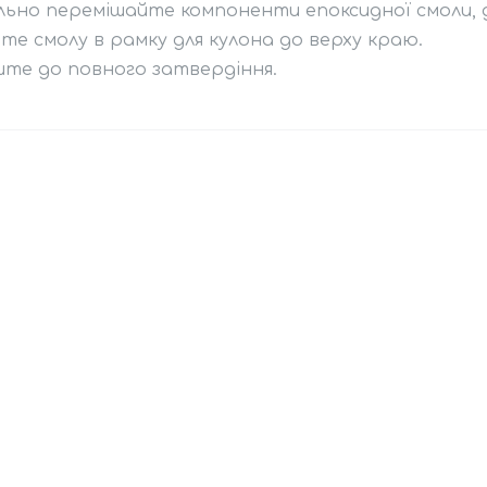
ьно перемішайте компоненти епоксидної смоли, д
те смолу в рамку для кулона до верху краю.
те до повного затвердіння.