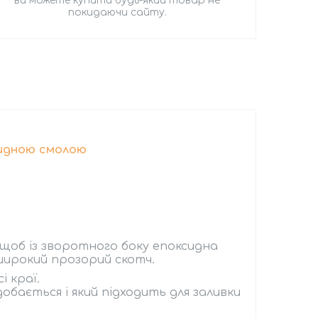
ви можете купити будь-який товар не
покидаючи сайту.
идною смолою
 щоб із зворотного боку епоксидна
 широкий прозорий скотч.
і краї.
добається і який підходить для заливки