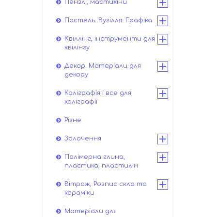
Пензлі, мастихіни
Пастель. Вугілля. Графіка
Квіллінг, інструменти для
квілінгу
Декор. Матеріали для
декору
Каліграфія і все для
каліграфії
Різне
Золочення
Полімерна глина,
пластика, пластилін
Вітраж, Розпис скла та
кераміки
Матеріали для