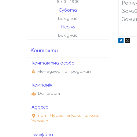
10:00
18:00
Ретел
Субота
Залий
Вихідний
Залиш
Неділя
Вихідний
Контакти
Менеджер по продажам
Dandroom
пр-т Червоної Калини, Київ,
Україна