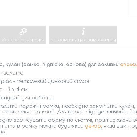
Характеристики
Інформація для замовлення
, кулон (рамка, підвіска, основа) для заливки
епокс
 - золото
іал - металевий цинковий сплав
 - 3 х
4 см
ендації для роботи:
алити порожні рамки, необхідно закріпити кулон,
 не витекла за край. Для цього підійде звичайний
ідно зафіксувати форму на скотчі, притискаючи вс
тити в рамку можна будь-який
декор
, який вам по
ою.