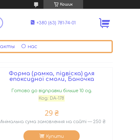
Кошик
+380 (63) 781-74-01
акты
О нас
Форма (рамка, підвіска) для
епоксидної смоли, Баночка
Готово до відправки більше 10 од.
Код:
DA-178
29 ₴
Мінімальна сума замовлення на сайті — 250 ₴
Купити