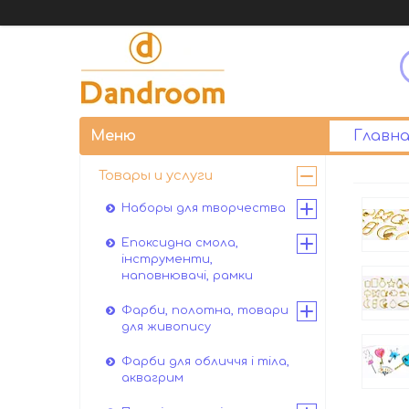
Главна
Товары и услуги
Наборы для творчества
Епоксидна смола,
інструменти,
наповнювачі, рамки
Фарби, полотна, товари
для живопису
Фарби для обличчя і тіла,
аквагрим