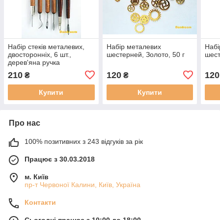
Набір стеків металевих,
Набір металевих
Набі
двосторонніх, 6 шт.,
шестерней, Золото, 50 г
шест
дерев'яна ручка
210
120
120
₴
₴
Купити
Купити
Про нас
100% позитивних з 243 відгуків за рік
Працює з 30.03.2018
м. Київ
пр-т Червоної Калини, Київ, Україна
Контакти
Сьогодні працює з 10:00 до 18:00