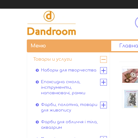
Главна
Товары и услуги
Наборы для творчества
Епоксидна смола,
інструменти,
наповнювачі, рамки
Фарби, полотна, товари
для живопису
Фарби для обличчя і тіла,
аквагрим