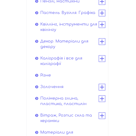
Пензлі, мастихіни
Пастель. Вугілля. Графіка
Квіллінг, інструменти для
квілінгу
Декор. Матеріали для
декору
Каліграфія і все для
каліграфії
Різне
Золочення
Полімерна глина,
пластика, пластилін
Вітраж, Розпис скла та
кераміки
Матеріали для