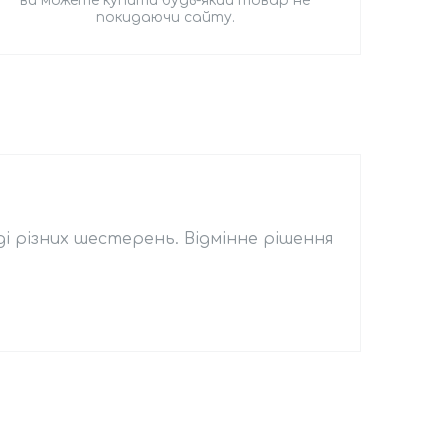
ви можете купити будь-який товар не
покидаючи сайту.
яді різних шестерень. Відмінне рішення