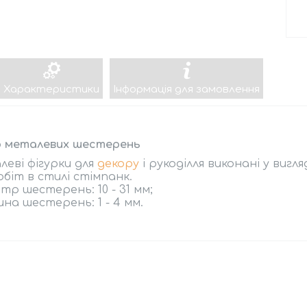
Характеристики
Інформація для замовлення
р металевих шестерень
еві фігурки для
декору
і рукоділля виконані у вигл
обіт в стилі стімпанк.
тр шестерень: 10 - 31 мм;
на шестерень: 1 - 4 мм.