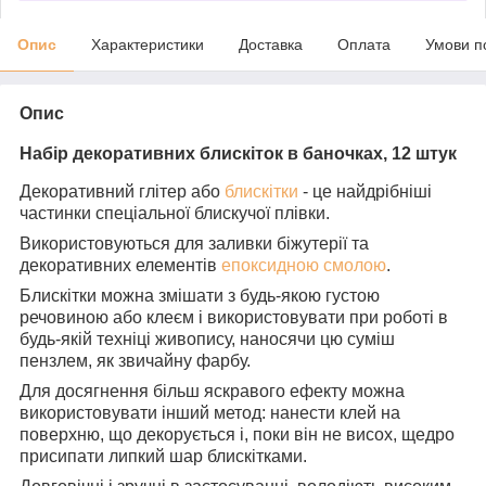
Опис
Характеристики
Доставка
Оплата
Умови п
Опис
Набір декоративних блискіток в баночках, 12 штук
Декоративний глітер або
блискітки
- це найдрібніші
частинки спеціальної блискучої плівки.
Використовуються для заливки біжутерії та
декоративних елементів
епоксидною смолою
.
Блискітки можна змішати з будь-якою густою
речовиною або клеєм і використовувати при роботі в
будь-якій техніці живопису, наносячи цю суміш
пензлем, як звичайну фарбу.
Для досягнення більш яскравого ефекту можна
використовувати інший метод: нанести клей на
поверхню, що декорується і, поки він не висох, щедро
присипати липкий шар блискітками.