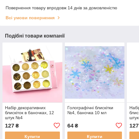
Повернення товару впродовж 14 днів за домовленістю
Всі умови повернення
Подібні товари компанії
Набір декоративних
Голографічні блискітки
Набі
блискіток в баночках, 12
№4, баночка 10 мл
блис
штук №4
шту
127
64
127
₴
₴
Купити
Купити