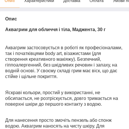
Опис
Характеристики
Доставка
Оплата
Умови п
Опис
Аквагрим для обличчя і тіла, Маджента, 30 г
Аквагрим застосовується в роботі як професіоналами,
так і початківцями body art, візажистами (для
створення креативного макіяжу). Безпечний,
гіппоалергенний, без шкідливих речовин і запаху, на
водній основі. У своєму складі грим має віск, що дає
стійке і щільне покриття.
Яскраві кольори, простий у використанні, не
обсипається, не розтріскується, довго тримається на
поверхні шкіри до першого контакту з водою.
Для нанесення просто змочіть пензель або спонж
водою. Аквагрим наносять на чисту шкіру. Для