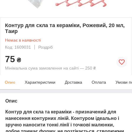
Контур для скла та кераміки, Рожевий, 20 мл,
Таир
Немає в наявності
Код: 1609031
Роздріб
75
₴
Мінімальна сума замовлення на сайті — 250 ₴
Опис
Характеристики
Доставка
Оплата
Умови п
Опис
Контур для скла та кераміки
- призначений для
нанесення контурних ліній. Контуром ідеально і
зручно наносити тонкі лінії і точкові малюнки,
добре тримає форму, не розтікається, створюючи