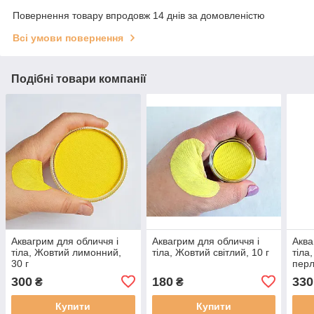
Повернення товару впродовж 14 днів за домовленістю
Всі умови повернення
Подібні товари компанії
Аквагрим для обличчя і
Аквагрим для обличчя і
Аква
тіла, Жовтий лимонний,
тіла, Жовтий світлий, 10 г
тіла
30 г
перл
300
180
330
₴
₴
Купити
Купити