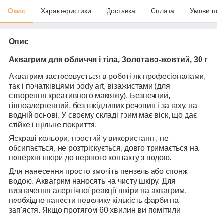
Опис
Характеристики
Доставка
Оплата
Умови п
Опис
Аквагрим для обличчя і тіла, Золотаво-жовтий, 30 г
Аквагрим застосовується в роботі як професіоналами,
так і початківцями body art, візажистами (для
створення креативного макіяжу). Безпечний,
гіппоалергенний, без шкідливих речовин і запаху, на
водній основі. У своєму складі грим має віск, що дає
стійке і щільне покриття.
Яскраві кольори, простий у використанні, не
обсипається, не розтріскується, довго тримається на
поверхні шкіри до першого контакту з водою.
Для нанесення просто змочіть пензель або спонж
водою. Аквагрим наносять на чисту шкіру. Для
визначення алергічної реакції шкіри на аквагрим,
необхідно нанести невелику кількість фарби на
зап'ястя. Якщо протягом 60 хвилин ви помітили