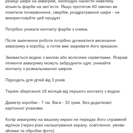
реакції шкіри на аквагрим, необхідно нанести невелику
кількість фарби на зап'ястя. Якщо протягом 60 хвилин ви
помітили почервоніння, свербіж, роздратування шкіри - не
використовуйте цей продукт.
Потрібно уникати контакту фарби з очима.
Після закінчення роботи потрібно дочекатися висихання
аквагриму в коробці, а потім вже закривати його кришкою.
Змивається водою з милом або вологими серветками. Яскраві
пігменти аквагриму можуть забруднити одяг, уникайте
контакту з розмальованою шкірою.
Підходить для дітей від 3 років.
Термін зберігання 18 місяців від першого контакту з водою.
Діаметр коробки - 7 см. Вага - 32 грам. Без додаткової
картонної упаковки.
Колір аквагриму на вашому екрані не передає його справжній
відтінок (через різні налаштування екрану, освітлення, умови
зйомки та обробки фото).