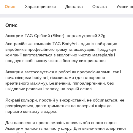
Опис
Характеристики
Доставка
Оплата
Умови п
Опис
Аквагрим TAG Срібний (Silver), перламутровий 32g
Австралійська компанія TAG BodyArt - один із найкращих
виробників професійного гриму та аксесуарів. Продукція
компанії виготовляється з екологічно чистих матеріалів і
поєднує в собі високу якість і безпеку використання.
Аквагрим застосовується в роботі як професіоналами, так і
початківцями body art, візажистами (для створення
креативного макіяжу). Безпечний, гіппоалергенний, без
шкідливих речовин і запаху, на водній основі.
Яскраві кольори, простий у використанні, не обсипається, не
розтріскується, довго тримається на поверхні шкіри до
першого контакту з водою.
Для нанесення просто змочіть пензель або спонж водою.
Аквагрим наносять на чисту шкіру. Для визначення алергічної