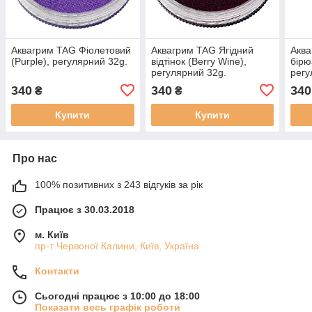
Аквагрим TAG Фіолетовий
Аквагрим TAG Ягідний
Аква
(Purple), регулярний 32g.
відтінок (Berry Wine),
бірю
регулярний 32g.
регу
340
340
340
₴
₴
Купити
Купити
Про нас
100% позитивних з 243 відгуків за рік
Працює з 30.03.2018
м. Київ
пр-т Червоної Калини, Київ, Україна
Контакти
Сьогодні працює з 10:00 до 18:00
Показати весь графік роботи