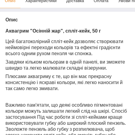
Опис
Характеристики
Доставка
Оплата
Умови п
Опис
Аквагрим "Осінній жар", спліт-кейк, 50 г
Цей багатоколірний спліт-кейк дозволяє створювати
неймовірні переходи кольорів та ефектні градієнти
всього одним рухом пензля чи спонжа.
Завдяки кільком кольорам в одній панелі, ви зможете
швидко та легко малювати складні візерунки.
Плюсами аквагриму є те, що він має прекрасну
консистенцію і яскраві кольори, які легко наносити й
так само легко змивати.
Важливо пам'ятати, що деякі особливо пігментовані
кольори можуть залишати легкий слід на шкірі. Спосіб
застосування Під час роботи зі спліт-кейками краще
використовувати губку або широкий плоский пензель.
Зволожте пензель або губку з розпилювача, щоб