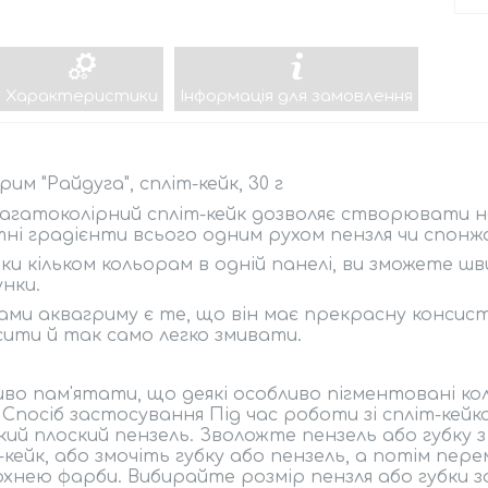
Характеристики
Інформація для замовлення
рим "Райдуга", спліт-кейк, 30 г
агатоколірний спліт-кейк дозволяє створювати н
ні градієнти всього одним рухом пензля чи спонж
ки кільком кольорам в одній панелі, ви зможете ш
унки.
ми аквагриму є те, що він має прекрасну консистен
ити й так само легко змивати.
во пам'ятати, що деякі особливо пігментовані ко
. Спосіб застосування Під час роботи зі спліт-ке
ий плоский пензель. Зволожте пензель або губку 
-кейк, або змочіть губку або пензель, а потім пер
хнею фарби. Вибирайте розмір пензля або губки за