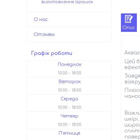
виготовлення іграшок
О нас
Опис
Отзывы
Акваг
Графік роботи
Цей б
Понеділок
ефект
10:00
18:00
Завдя
візер
Вівторок
Плюса
10:00
18:00
нанос
Середа
10:00
18:00
Важли
Четвер
шкірі
широк
10:00
18:00
спліт
Пʼятниця
повер