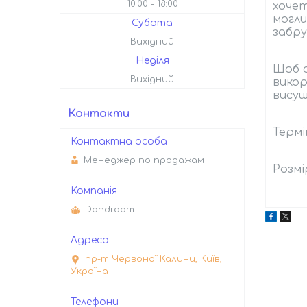
10:00
18:00
хочет
могли
Субота
забру
Вихідний
Неділя
Щоб с
Вихідний
викор
висуш
Контакти
Термі
Менеджер по продажам
Розмі
Dandroom
пр-т Червоної Калини, Київ,
Україна