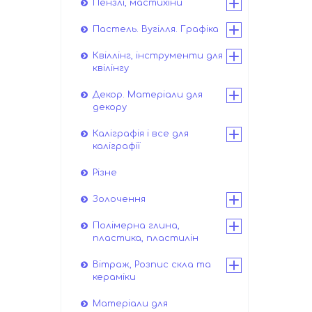
Пензлі, мастихіни
Пастель. Вугілля. Графіка
Квіллінг, інструменти для
квілінгу
Декор. Матеріали для
декору
Каліграфія і все для
каліграфії
Різне
Золочення
Полімерна глина,
пластика, пластилін
Вітраж, Розпис скла та
кераміки
Матеріали для