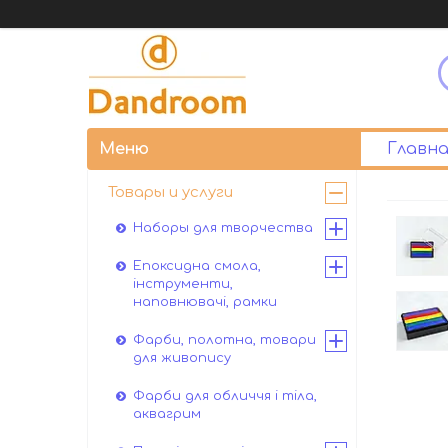
Главна
Товары и услуги
Наборы для творчества
Епоксидна смола,
інструменти,
наповнювачі, рамки
Фарби, полотна, товари
для живопису
Фарби для обличчя і тіла,
аквагрим