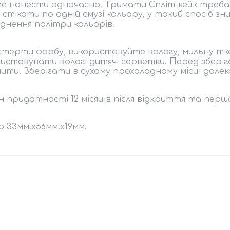
е нанести одночасно. Тримати Спліт-кейк треба
 стікати по одній смузі кольору, у такий спосіб з
днення палітри кольорів.
терти фарбу, використовуйте вологу, мильну тка
истовувати вологі дитячі серветки. Перед зберіг
ити. Зберігати в сухому прохолодному місці далеко
н придатності 12 місяців після відкриття та пер
р 33мм.х56мм.х19мм.