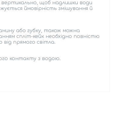
 вертикально, щоб надлишки води
нижується ймовірність змішування й
нину або губку, також можна
анням спліт-кейк необхідно повністю
 від прямого світла.
шого контакту з водою.