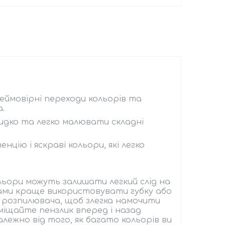
еймовірні переходи кольорів та
а.
видко та легко малювати складні
цію і яскраві кольори, які легко
льори можуть залишати легкий слід на
йками краще використовувати губку або
з розпилювача, щоб злегка намочити
еміщайте пензлик вперед і назад
лежно від того, як багато кольорів ви