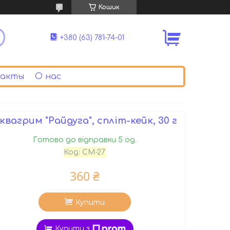
Кошик
+380 (63) 781-74-01
акты
О нас
квагрим "Райдуга", спліт-кейк, 30 г
Готово до відправки 5 од.
Код:
CM-27
360 ₴
Купити
Купити з