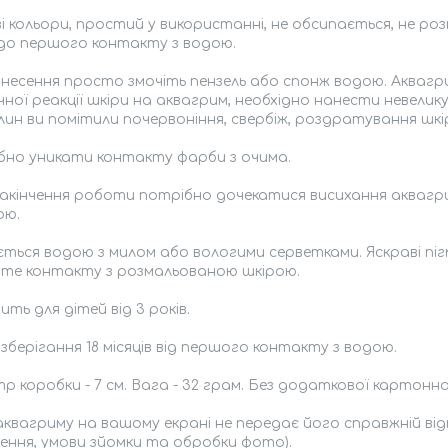
і кольори, простий у використанні, не обсипається, не ро
 до першого контакту з водою.
несення просто змочіть пензель або спонж водою. Аквагр
чної реакції шкіри на аквагрим, необхідно нанести невелик
лин ви помітили почервоніння, свербіж, роздратування шк
бно уникати контакту фарби з очима.
закінчення роботи потрібно дочекатися висихання аквагри
ою.
ться водою з милом або вологими серветками. Яскраві п
йте контакту з розмальованою шкірою.
ить для дітей від 3 років.
 зберігання 18 місяців від першого контакту з водою.
р коробки - 7 см. Вага - 32 грам. Без додаткової картонно
аквагриму на вашому екрані не передає його справжній від
ення, умови зйомки та обробки фото).