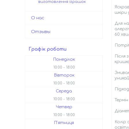
виготовлення іграшок
Яскрав
шкіри
О нас
Для на
алергі
Отзывы
60 хви
Потрі
Графік роботи
Після 
Понеділок
кришк
10:00
18:00
Змиває
Вівторок
уника
10:00
18:00
Підход
Середа
10:00
18:00
Термін
Четвер
Діамет
10:00
18:00
Колір 
Пʼятниця
освітл