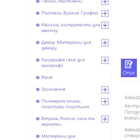
Пензлі, мастихіни
Пастель. Вугілля. Графіка
Квіллінг, інструменти для
квілінгу
Декор. Матеріали для
декору
Каліграфія і все для
каліграфії
Опис
Різне
Золочення
Аквагр
Полімерна глина,
Австра
пластика, пластилін
Продук
викор
Вітраж, Розпис скла та
кераміки
Аквагр
створе
Матеріали для