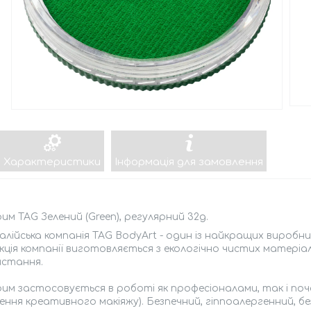
Характеристики
Інформація для замовлення
им TAG Зелений (Green), регулярний 32g.
лійська компанія TAG BodyArt - один із найкращих виробни
ція компанії виготовляється з екологічно чистих матеріалів 
истання.
им застосовується в роботі як професіоналами, так і поч
ння креативного макіяжу). Безпечний, гіппоалергенний, без 