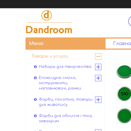
Главна
Товары и услуги
Наборы для творчества
Епоксидна смола,
інструменти,
наповнювачі, рамки
Фарби, полотна, товари
для живопису
Фарби для обличчя і тіла,
аквагрим