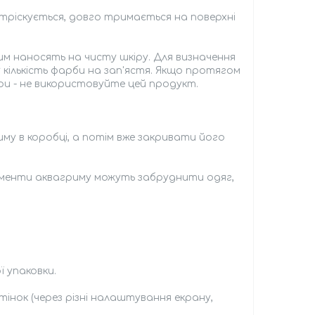
зтріскується, довго тримається на поверхні
им наносять на чисту шкіру. Для визначення
у кількість фарби на зап'ястя. Якщо протягом
іри - не використовуйте цей продукт.
му в коробці, а потім вже закривати його
ігменти аквагриму можуть забруднити одяг,
ї упаковки.
тінок (через різні налаштування екрану,