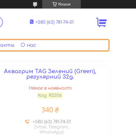
Кошик
+380 (63) 781-74-01
акты
О нас
Аквагрим TAG Зелений (Green),
регулярний 32g.
Немає в наявності
Код:
R3206
340 ₴
+380 (63) 781-74-01
(Viber, Telegram,
WhatsApp)