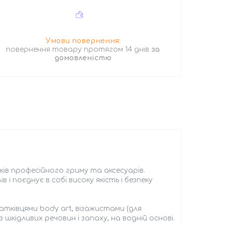
повернення товару протягом 14 днів
за
домовленістю
ків професійного гриму та аксесуарів.
і поєднує в собі високу якість і безпеку
атківцями body art, візажистами (для
шкідливих речовин і запаху, на водній основі.