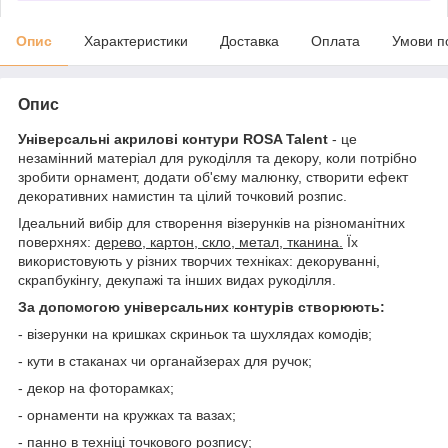
Опис
Характеристики
Доставка
Оплата
Умови п
Опис
Універсальні акрилові контури ROSA Talent
- це
незамінний матеріал для рукоділля та декору, коли потрібно
зробити орнамент, додати об'єму малюнку, створити ефект
декоративних намистин та цілий точковий розпис.
Ідеальний вибір для створення візерунків на різноманітних
поверхнях:
дерево, картон, скло, метал, тканина.
Їх
використовують у різних творчих техніках: декоруванні,
скрапбукінгу, декупажі та інших видах рукоділля.
За допомогою універсальних контурів створюють:
- візерунки на кришках скриньок та шухлядах комодів;
- кути в стаканах чи органайзерах для ручок;
- декор на фоторамках;
- орнаменти на кружках та вазах;
- панно в техніці точкового розпису;