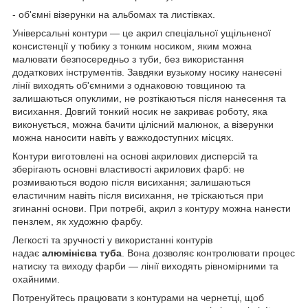
- об'ємні візерунки на альбомах та листівках.
Універсальні контури — це акрил спеціальної ущільненої
консистенції у тюбику з тонким носиком, яким можна
малювати безпосередньо з туби, без використання
додаткових інструментів. Завдяки вузькому носику нанесені
лінії виходять об'ємними з однаковою товщиною та
залишаються опуклими, не розтікаються після нанесення та
висихання. Довгий тонкий носик не закриває роботу, яка
виконується, можна бачити цілісний малюнок, а візерунки
можна наносити навіть у важкодоступних місцях.
Контури виготовлені на основі акрилових дисперсій та
зберігають основні властивості акрилових фарб: не
розмиваються водою після висихання; залишаються
еластичним навіть після висихання, не тріскаються при
згинанні основи. При потребі, акрил з контуру можна нанести
пензлем, як художню фарбу.
Легкості та зручності у використанні контурів
надає
алюмінієва туба
. Вона дозволяє контролювати процес
натиску та виходу фарби — лінії виходять рівномірними та
охайними.
Потренуйтесь працювати з контурами на чернетці, щоб