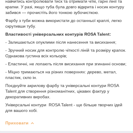
навчитись контролювати тиск та отримати чіткі, гарні лінії та
крапки. У разі, якщо туба була довго відкрита і носик контуру
забився — прочистіть його тонкою зубочисткою.
Фарбу з туби можна використати до останньої краплі, легко
скрутивши тубу.
Властивості універсальних контурів ROSA Talent:
- Залишаються опуклими після нанесення та висихання;
- Зручний носик для контролю чіткості ліній та розміру крапок.
Однакова густина всіх кольорів;
- Еластичні, не лопають після висихання при згинанні основи;
- Міцно тримаються на різних поверхнях: дерево, метал,
пластик, скло ін.
Поєднуйте акрилову фарбу та універсальні контури ROSA
Talent для створення різноманітних, цікавих фактур у
декоративних виробах.
Універсальні контури ROSA Talent - ще більше творчих ідей
для вашого хобі.
Приховати