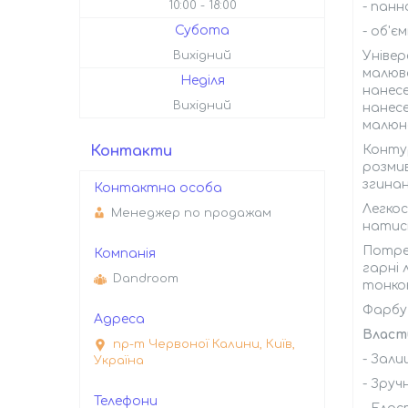
10:00
18:00
- панн
Субота
- об'є
Вихідний
Універ
малюва
Неділя
нанесе
Вихідний
нанесе
малюно
Контакти
Контур
розмив
згинан
Легкос
Менеджер по продажам
натиск
Потре
гарні 
Dandroom
тонко
Фарбу 
Власт
пр-т Червоної Калини, Київ,
- Зали
Україна
- Зруч