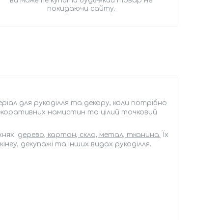
ви можете купити будь-який товар не
покидаючи сайту.
еріал для рукоділля та декору, коли потрібно
екоративних намистин та цілий точковий
хнях:
дерево, картон, скло, метал, тканина.
Їх
інгу, декупажі та інших видах рукоділля.