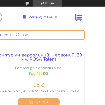
Кошик
+380 (63) 781-74-01
акты
О нас
онтур універсальний, Червоний, 20
мл, ROSA Talent
Готово до відправки 6 од.
Код:
135103
95 ₴
Мінімальна сума замовлення на сайті — 250 ₴
Купити