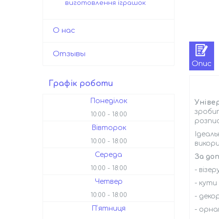
виготовлення іграшок
О нас
Отзывы
Опис
Графік роботи
Понеділок
Універ
зроби
10:00
18:00
розпи
Вівторок
Ідеаль
10:00
18:00
викори
Середа
За до
10:00
18:00
- візе
Четвер
- кути
10:00
18:00
- деко
Пʼятниця
- орна