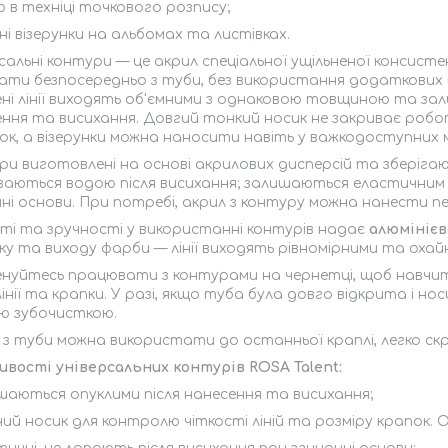
о в техніці точкового розпису;
мні візерунки на альбомах та листівках.
сальні контури — це акрил спеціальної ущільненої консисте
ти безпосередньо з туби, без використання додаткових і
ні лінії виходять об'ємними з однаковою товщиною та за
ння та висихання. Довгий тонкий носик не закриває робот
к, а візерунки можна наносити навіть у важкодоступних м
и виготовлені на основі акрилових дисперсій та зберіга
аються водою після висихання; залишаються еластичним н
ні основи. При потребі, акрил з контуру можна нанести п
ті та зручності у використанні контурів надає
алюмінієв
у та виходу фарби — лінії виходять рівномірними та охай
нуйтесь працювати з контурами на чернетці, щоб навчи
лінії та крапки. У разі, якщо туба була довго відкрита і 
ю зубочисткою.
з туби можна використати до останньої краплі, легко ск
ивості універсальних контурів ROSA Talent:
шаються опуклими після нанесення та висихання;
ний носик для контролю чіткості ліній та розміру крапок. 