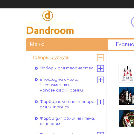
Главна
Товары и услуги
Наборы для творчества
Епоксидна смола,
інструменти,
наповнювачі, рамки
Фарби, полотна, товари
для живопису
Фарби для обличчя і тіла,
аквагрим