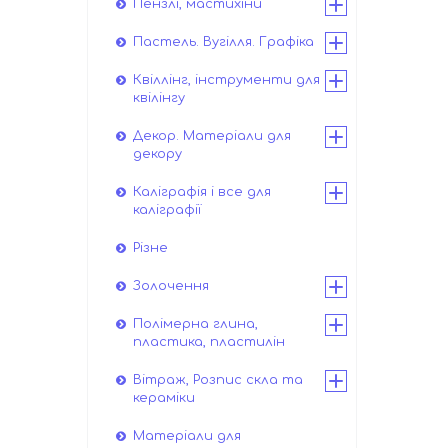
Пензлі, мастихіни
Пастель. Вугілля. Графіка
Квіллінг, інструменти для
квілінгу
Декор. Матеріали для
декору
Каліграфія і все для
каліграфії
Різне
Золочення
Полімерна глина,
пластика, пластилін
Вітраж, Розпис скла та
кераміки
Матеріали для