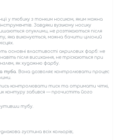
нції у тюбику з тонким носиком, яким можна
нструментів. Завдяки вузькому носику
лишаються опуклими, не розтікаються після
у, яка виконується, можна бачити цілісний
ісцях.
ють основні властивості акрилових фарб: не
авіть після висихання, не тріскаються при
ензлем, як художню фарбу.
а туба
. Вона дозволяє контролювати процес
ними.
тись контролювати тиск та отримати чіткі,
носик контуру забився — прочистіть його
рутивши тубу.
Однакова густина всіх кольорів;