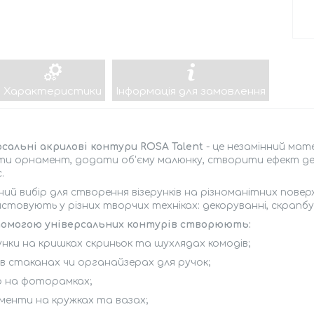
Характеристики
Інформація для замовлення
сальні акрилові контури ROSA Talent
- це незамінний мат
ти орнамент, додати об'єму малюнку, створити ефект д
с.
ний вибір для створення візерунків на різноманітних повер
стовують у різних творчих техніках: декоруванні, скрапбук
помогою універсальних контурів створюють:
рунки на кришках скриньок та шухлядах комодів;
 в стаканах чи органайзерах для ручок;
р на фоторамках;
менти на кружках та вазах;