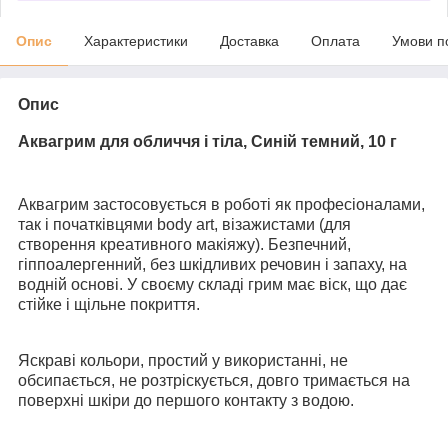
Опис
Характеристики
Доставка
Оплата
Умови п
Опис
Аквагрим для обличчя і тіла, Синій темний, 10 г
Аквагрим застосовується в роботі як професіоналами,
так і початківцями body art, візажистами (для
створення креативного макіяжу). Безпечний,
гіппоалергенний, без шкідливих речовин і запаху, на
водній основі. У своєму складі грим має віск, що дає
стійке і щільне покриття.
Яскраві кольори, простий у використанні, не
обсипається, не розтріскується, довго тримається на
поверхні шкіри до першого контакту з водою.