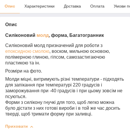
Опис
Характеристики
Доставка
Оплата
Умови п
Опис
Силіконовий
молд
, форма, Багатогранник
Силіконовий молд призначений для роботи з
епоксидною смолою
, воском, мильною основою,
полімерною глиною, гіпсом, самозастигаючою
пластикою та ін.
Розміри на фото.
Молди міцні, витримують різні температури - підходять
для запікання при температурі 220 градусів і
заморожування при -40 градусів і при цьому зовсім не
псуються.
Форми з силікону гнучкі для того, щоб легко можна
було дістати з них готові вироби і в той же час досить
тверді, щоб тримати форму при заливці.
Приховати