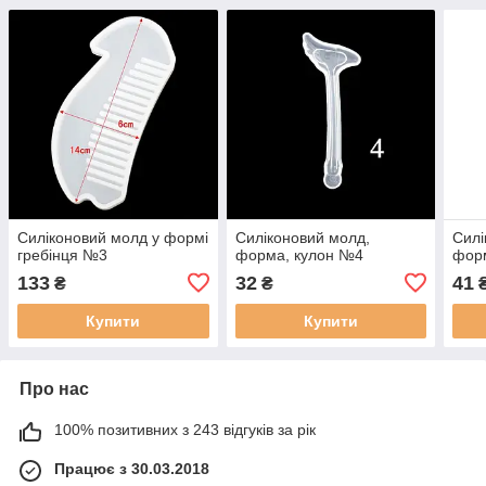
Силіконовий молд у формі
Силіконовий молд,
Силі
гребінця №3
форма, кулон №4
форм
133
32
41
₴
₴
Купити
Купити
Про нас
100% позитивних з 243 відгуків за рік
Працює з 30.03.2018