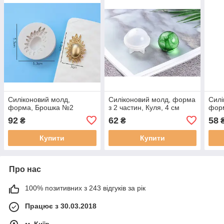
Силіконовий молд,
Силіконовий молд, форма
Силі
форма, Брошка №2
з 2 частин, Куля, 4 см
форм
92
62
58
₴
₴
Купити
Купити
Про нас
100% позитивних з 243 відгуків за рік
Працює з 30.03.2018
м. Київ