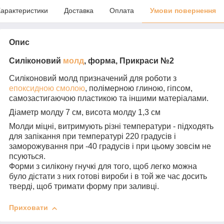
арактеристики
Доставка
Оплата
Умови повернення
Опис
Силіконовий
молд
, форма, Прикраси №2
Силіконовий молд призначений для роботи з
епоксидною смолою
, полімерною глиною, гіпсом,
самозастигаючою пластикою та іншими матеріалами.
Діаметр молду 7 см, висота молду 1,3 см
Молди міцні, витримують різні температури - підходять
для запікання при температурі 220 градусів і
заморожування при -40 градусів і при цьому зовсім не
псуються.
Форми з силікону гнучкі для того, щоб легко можна
було дістати з них готові вироби і в той же час досить
тверді, щоб тримати форму при заливці.
Приховати