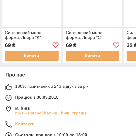
Силіконовий молд,
Силіконовий молд,
Силі
форма, Літера "K"
форма, Літера "C"
фор
69
69
32
₴
₴
Купити
Купити
Про нас
100% позитивних з 243 відгуків за рік
Працює з 30.03.2018
м. Київ
пр-т Червоної Калини, Київ, Україна
Контакти
Сьогодні працює з 10:00 до 18:00