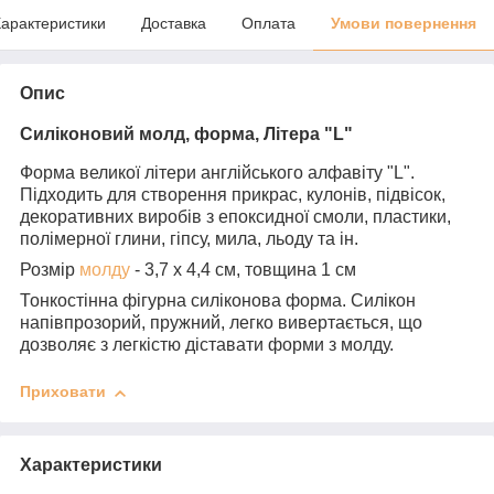
арактеристики
Доставка
Оплата
Умови повернення
Опис
Силіконовий молд, форма, Літера "L"
Форма великої літери англійського алфавіту "L".
Підходить для створення прикрас, кулонів, підвісок,
декоративних виробів з епоксидної смоли, пластики,
полімерної глини, гіпсу, мила, льоду та ін.
Розмір
молду
- 3,7 х 4,4 см, товщина 1 см
Тонкостінна фігурна силіконова форма. Силікон
напівпрозорий, пружний, легко вивертається, що
дозволяє з легкістю діставати форми з молду.
Приховати
Характеристики