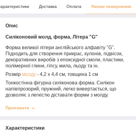
арактеристики
Доставка
Оплата
Умови повернення
Опис
Силіконовий молд, форма, Літера "G"
Форма великої літери англійського алфавіту "G".
Підходить для створення прикрас, кулонів, підвісок,
декоративних виробів з епоксидної смоли, пластики,
полімерної глини, гіпсу, мила, льоду та ін.
Розмір
молду
- 4,2 х 4,4 см, товщина 1 см
Тонкостінна фігурна силіконова форма. Силікон
напівпрозорий, пружний, легко вивертається, що
дозволяє з легкістю діставати форми з молду.
Приховати
Характеристики