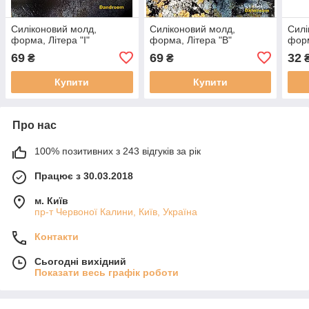
Силіконовий молд,
Силіконовий молд,
Силі
форма, Літера "I"
форма, Літера "B"
фор
69
69
32
₴
₴
Купити
Купити
Про нас
100% позитивних з 243 відгуків за рік
Працює з 30.03.2018
м. Київ
пр-т Червоної Калини, Київ, Україна
Контакти
Сьогодні вихідний
Показати весь графік роботи