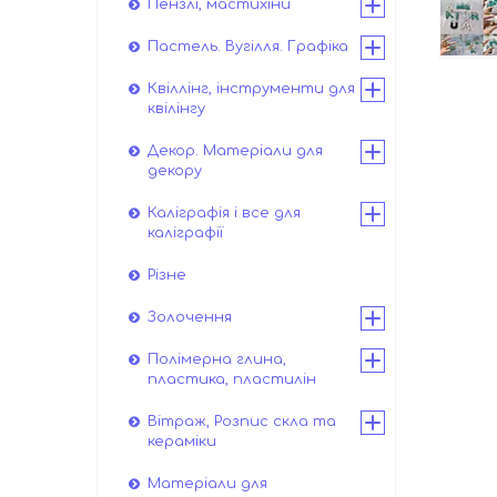
Пензлі, мастихіни
Пастель. Вугілля. Графіка
Квіллінг, інструменти для
квілінгу
Декор. Матеріали для
декору
Каліграфія і все для
каліграфії
Різне
Золочення
Полімерна глина,
пластика, пластилін
Вітраж, Розпис скла та
кераміки
Матеріали для