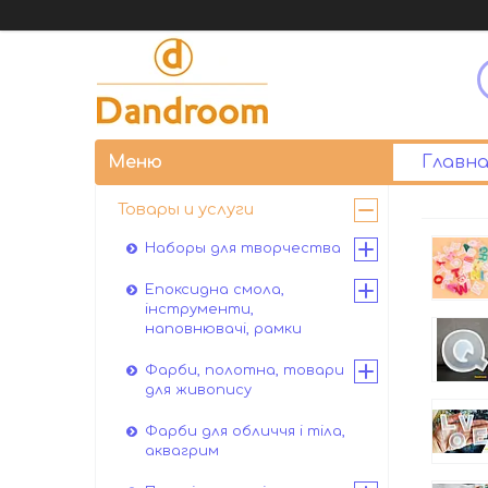
Главна
Товары и услуги
Наборы для творчества
Епоксидна смола,
інструменти,
наповнювачі, рамки
Фарби, полотна, товари
для живопису
Фарби для обличчя і тіла,
аквагрим