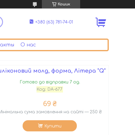
Кошик
+380 (63) 781-74-01
акты
О нас
иліконовий молд, форма, Літера "Q"
Готово до відправки 7 од.
Код:
DA-677
69 ₴
Мінімальна сума замовлення на сайті — 250 ₴
Купити