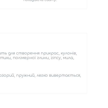
ить для створення прикрас, кулонів,
ики, полімерної глини, гіпсу, мила,
озорий, пружний, легко вивертається,