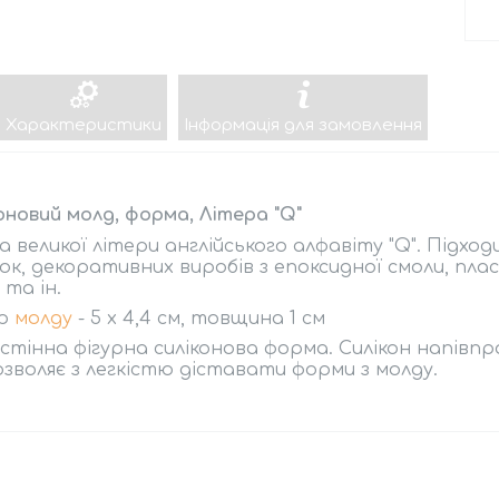
Характеристики
Інформація для замовлення
оновий молд, форма, Літера "Q"
 великої літери англійського алфавіту "Q". Підход
сок, декоративних виробів з епоксидної смоли, пласт
 та ін.
ір
молду
- 5 х 4,4 см, товщина 1 см
стінна фігурна силіконова форма. Силікон напівпр
зволяє з легкістю діставати форми з молду.