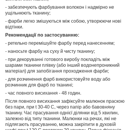
- забезпечують фарбування волокон і надмірно не
ущільнюють тканину;
- фарби легко змішуються між собою, утворюючи нові
відтінки.
Рекомендації по застосуванню:
- ретельно перемішуйте фарбу перед нанесенням;
- наносьте фарбу на суху й чисту тканину;
- при декоруванні готового виробу покладіть між
шарами тканини плівку (або інший водонепроникний
матеріал) для запобігання проходження фарби;
- для розчинення фарб використовуйте воду або
розчинник для фарб по тканині;
- час повного висихання - 48 годин.
Після повного висихання зафіксуйте малюнок праскою
без пари, при t 30-40 С, через папір або бавовняну
тканину. Час прасування однієї ділянки від 5 хвилин,
залежно від типу тканини. Малюнки на речах, які не
підлягають прасуванню, можна закріпити в духовій