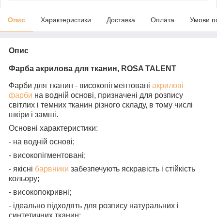
Опис
Характеристики
Доставка
Оплата
Умови п
Опис
Фарба акрилова для тканин, ROSA TALENT
Фарби для тканин - високопігментовані
акрилові
фарби
на водній основі, призначені для розпису
світлих і темних тканин різного складу, в тому числі
шкіри і замші.
Основні характеристики:
- на водній основі;
- високопігментовані;
- якісні
барвники
забезпечують яскравість і стійкість
кольору;
- високопокривні;
- ідеально підходять для розпису натуральних і
синтетичних тканин;