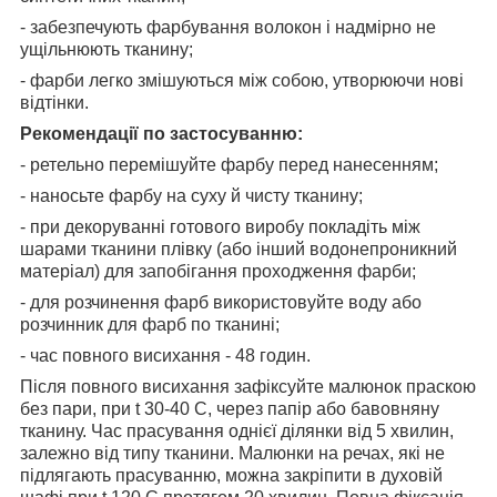
- забезпечують фарбування волокон і надмірно не
ущільнюють тканину;
- фарби легко змішуються між собою, утворюючи нові
відтінки.
Рекомендації по застосуванню:
- ретельно перемішуйте фарбу перед нанесенням;
- наносьте фарбу на суху й чисту тканину;
- при декоруванні готового виробу покладіть між
шарами тканини плівку (або інший водонепроникний
матеріал) для запобігання проходження фарби;
- для розчинення фарб використовуйте воду або
розчинник для фарб по тканині;
- час повного висихання - 48 годин.
Після повного висихання зафіксуйте малюнок праскою
без пари, при t 30-40 С, через папір або бавовняну
тканину. Час прасування однієї ділянки від 5 хвилин,
залежно від типу тканини. Малюнки на речах, які не
підлягають прасуванню, можна закріпити в духовій