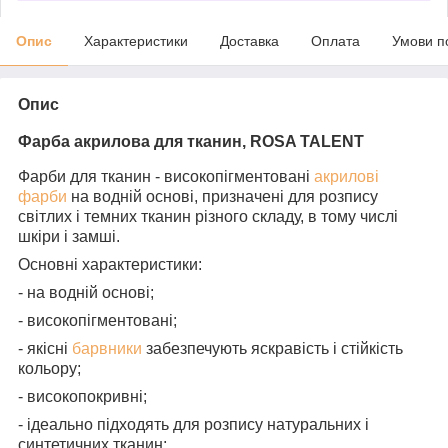
Опис
Характеристики
Доставка
Оплата
Умови п
Опис
Фарба акрилова для тканин, ROSA TALENT
Фарби для тканин - високопігментовані
акрилові
фарби
на водній основі, призначені для розпису
світлих і темних тканин різного складу, в тому числі
шкіри і замші.
Основні характеристики:
- на водній основі;
- високопігментовані;
- якісні
барвники
забезпечують яскравість і стійкість
кольору;
- високопокривні;
- ідеально підходять для розпису натуральних і
синтетичних тканин;