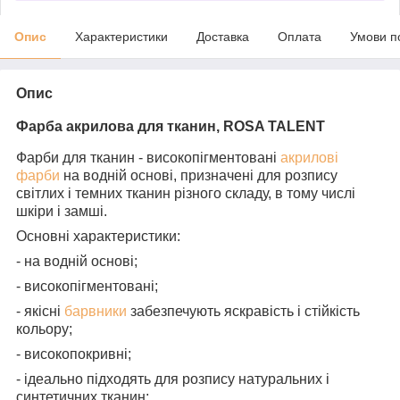
Опис
Характеристики
Доставка
Оплата
Умови п
Опис
Фарба акрилова для тканин, ROSA TALENT
Фарби для тканин - високопігментовані
акрилові
фарби
на водній основі, призначені для розпису
світлих і темних тканин різного складу, в тому числі
шкіри і замші.
Основні характеристики:
- на водній основі;
- високопігментовані;
- якісні
барвники
забезпечують яскравість і стійкість
кольору;
- високопокривні;
- ідеально підходять для розпису натуральних і
синтетичних тканин;