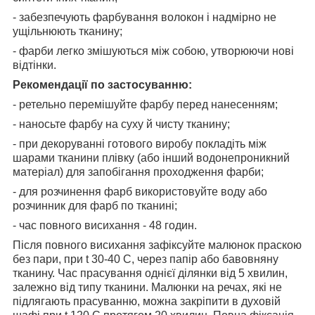
- забезпечують фарбування волокон і надмірно не
ущільнюють тканину;
- фарби легко змішуються між собою, утворюючи нові
відтінки.
Рекомендації по застосуванню:
- ретельно перемішуйте фарбу перед нанесенням;
- наносьте фарбу на суху й чисту тканину;
- при декоруванні готового виробу покладіть між
шарами тканини плівку (або інший водонепроникний
матеріал) для запобігання проходження фарби;
- для розчинення фарб використовуйте воду або
розчинник для фарб по тканині;
- час повного висихання - 48 годин.
Після повного висихання зафіксуйте малюнок праскою
без пари, при t 30-40 С, через папір або бавовняну
тканину. Час прасування однієї ділянки від 5 хвилин,
залежно від типу тканини. Малюнки на речах, які не
підлягають прасуванню, можна закріпити в духовій