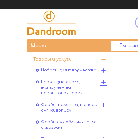
Главна
Товары и услуги
Наборы для творчества
Епоксидна смола,
інструменти,
наповнювачі, рамки
Фарби, полотна, товари
для живопису
Фарби для обличчя і тіла,
аквагрим