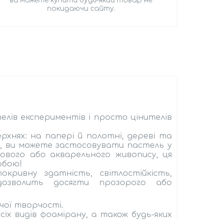
ви можете купити будь-який товар не
покидаючи сайту.
елів експериментів і просто
цінителів
хнях: на папері й полотні, дереві та
о, ви можете застосовувати пастель у
лового або акварельного живопису, ця
обою!
окривну здатність, світлостійкість,
дозволить досягти прозорого або
чої творчості.
іх видів фоамірану, а також будь-яких