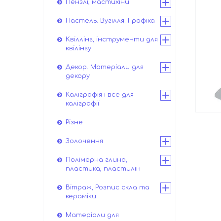
Пензлі, мастихіни
Пастель. Вугілля. Графіка
Квіллінг, інструменти для
квілінгу
Декор. Матеріали для
декору
Каліграфія і все для
каліграфії
Різне
Золочення
Полімерна глина,
пластика, пластилін
Вітраж, Розпис скла та
кераміки
Матеріали для