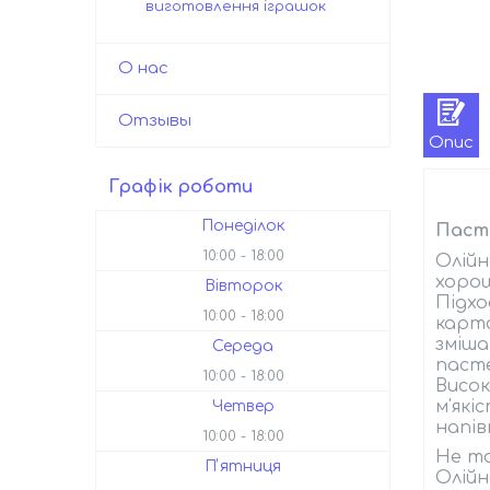
виготовлення іграшок
О нас
Отзывы
Опис
Графік роботи
Понеділок
Паст
10:00
18:00
Олійн
хорош
Вівторок
Підхо
10:00
18:00
карто
зміша
Середа
пасте
10:00
18:00
Висо
м'як
Четвер
напів
10:00
18:00
Не то
Пʼятниця
Олійн