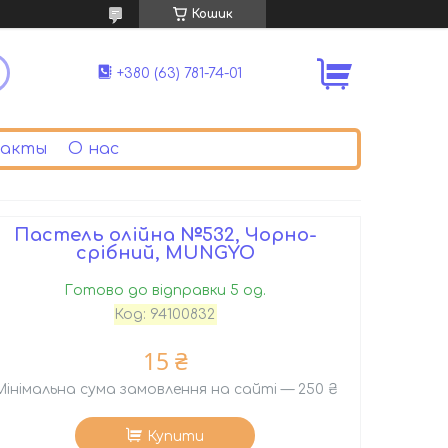
Кошик
+380 (63) 781-74-01
акты
О нас
Пастель олійна №532, Чорно-
срібний, MUNGYO
Готово до відправки 5 од.
Код:
94100832
15 ₴
Мінімальна сума замовлення на сайті — 250 ₴
Купити