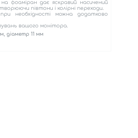
 на фоаміран дає яскравий насичений
створюючи півтони і колірні переходи.
 при необхідності можна додатково
штувань вашого монітора.
м, діаметр 11 мм