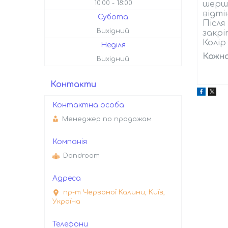
10:00
18:00
шерш
відті
Субота
Післ
Вихідний
закрі
Колір
Неділя
Кожна
Вихідний
Контакти
Менеджер по продажам
Dandroom
пр-т Червоної Калини, Київ,
Україна