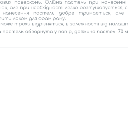
авих поверхонь. Олійна пастель при нанесенні
нок, але при необхідності легко розтушовується, 
я нанесення пастель добре тримається, але
пити лаком для фоамірану.
 може трохи відрізнятися, в залежності від нала
 пастель обгорнута у папір, довжина пастелі 70 м