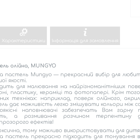
Характеристики
Інформація для замовлення
ель олійна, MUNGYO
а пастель Mungyo — прекрасний вибір для любит
ої якості.
дить для малювання на найрізноманітніших повер
ні, пластику, кераміці та фотопапері. Крім тог
них техніках: наприклад, поверх олійного, акри
ль дає можливість легко змішувати кольори між с
коякісні наповнювачі забезпечать Вам гарну п
ість, а розмивання розчином терпентину 
прозорого ефектів!
ксична, тому можливо використовувати для дитя
а пастель прекрасно підходить для тонування вс