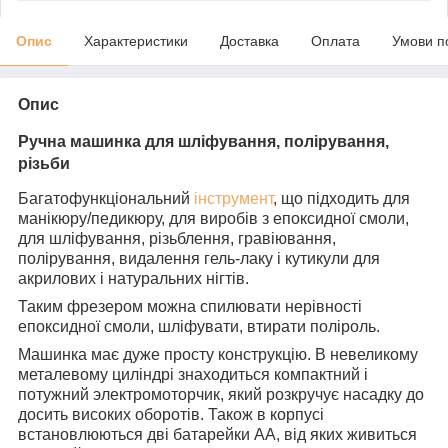
Опис
Характеристики
Доставка
Оплата
Умови п
Опис
Ручна машинка для шліфування, полірування,
різьби
Багатофункціональний
інструмент
, що підходить для
манікюру/педикюру, для виробів з епоксидної смоли,
для шліфування, різьблення, гравіювання,
полірування, видалення гель-лаку і кутикули для
акрилових і натуральних нігтів.
Таким фрезером можна спилювати нерівності
епоксидної смоли, шліфувати, втирати поліроль.
Машинка має дуже просту конструкцію. B невеликому
металевому циліндрі знаходиться компактний і
потужний электромоторчик, який розкручує насадку до
досить високих оборотів. Також в корпусі
встановлюються дві батарейки AA, від яких живиться