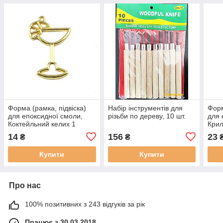
Форма (рамка, підвіска)
Набір інструментів для
Форм
для епоксидної смоли,
різьби по дереву, 10 шт.
для 
Коктейльний келих 1
Кри
14
156
23
₴
₴
Купити
Купити
Про нас
100% позитивних з 243 відгуків за рік
Працює з 30.03.2018