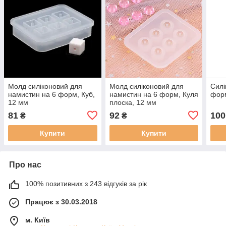
Молд силіконовий для
Молд силіконовий для
Силі
намистин на 6 форм, Куб,
намистин на 6 форм, Куля
форм
12 мм
плоска, 12 мм
81
92
100
₴
₴
Купити
Купити
Про нас
100% позитивних з 243 відгуків за рік
Працює з 30.03.2018
м. Київ