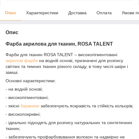
Опис
Характеристики
Доставка
Оплата
Умови п
Опис
Фарба акрилова для тканин, ROSA TALENT
Фарби для тканин ROSA TALENT
– високопігментовані
акрилові фарби
на водній основі, призначені для розпису
світлих та темних тканин
різного складу, в тому числі
шкіри
і
замші.
Основні характеристики:
- на водній основі;
- високопігментовані;
- якісні
барвники
забезпечують яскравість та стійкість кольорів;
- високопокривні;
- ідеально підходять для розпису натуральних та синтетичних
тканин;
- забезпечують профарбовування волокон та надмірно не