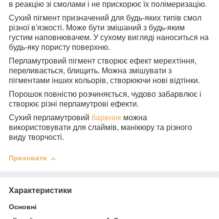
в реакцію зі смолами і не прискорює їх полімеризацію.
Сухий пігмент призначений для будь-яких типів смол
різної в'язкості. Може бути змішаний з будь-яким
густим наповнювачем. У сухому вигляді наноситься на
будь-яку пористу поверхню.
Перламутровий пігмент створює ефект мерехтіння,
переливається, блищить. Можна змішувати з
пігментами інших кольорів, створюючи нові відтінки.
Порошок повністю розчиняється, чудово забарвлює і
створює різні перламутрові ефекти.
Сухий перламутровий
барвник
можна
використовувати для слаймів, манікюру та різного
виду творчості.
Приховати
Характеристики
Основні