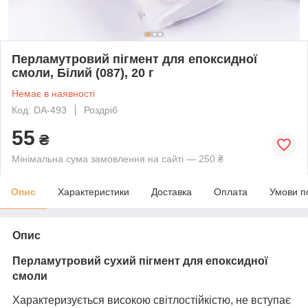
Перламутровий пігмент для епоксидної
смоли, Білий (087), 20 г
Немає в наявності
Код: DA-493
Роздріб
55
₴
Мінімальна сума замовлення на сайті — 250 ₴
Опис
Характеристики
Доставка
Оплата
Умови п
Опис
Перламутровий сухий пігмент для епоксидної
смоли
Характеризується високою світлостійкістю, не вступає